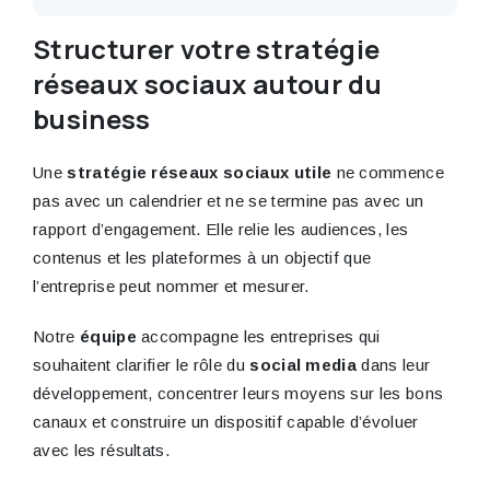
valoriser et de la capacité des équipes à
Les indicateurs social media dépendent de
prendre la parole.
l’objectif : portée qualifiée, engagement des
Structurer votre stratégie
comptes cibles, trafic vers le site, conversions
réseaux sociaux autour du
assistées, demandes entrantes, qualité des
leads, coût par résultat, mentions et tonalité.
business
Une
stratégie réseaux sociaux utile
ne commence
pas avec un calendrier et ne se termine pas avec un
rapport d’engagement. Elle relie les audiences, les
contenus et les plateformes à un objectif que
l’entreprise peut nommer et mesurer.
Notre
équipe
accompagne les entreprises qui
souhaitent clarifier le rôle du
social media
dans leur
développement, concentrer leurs moyens sur les bons
canaux et construire un dispositif capable d’évoluer
avec les résultats.