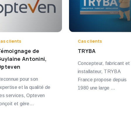
as clients
Cas clients
Témoignage de
TRYBA
uylaine Antonini,
Concepteur, fabricant et
Opteven
installateur, TRYBA
econnue pour son
France propose depuis
xpertise et la qualité de
1980 une large ...
es services, Opteven
onçoit et gère...