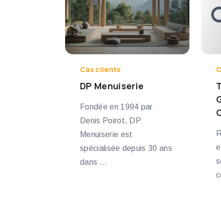
Cas clients
C
DP Menuiserie
G
Fondée en 1994 par
Denis Poirot, DP
R
Menuiserie est
e
spécialisée depuis 30 ans
s
dans ...
c