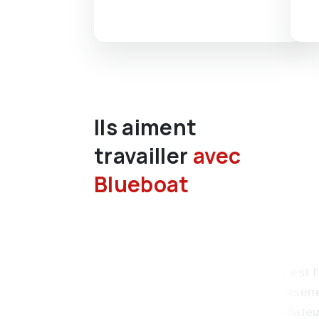
Ils aiment
travailler
avec
Blueboat
Fondée en 1980,
est l
Tryba France
leaders européens de la menuiseri
Concepteur, fabricant et installate