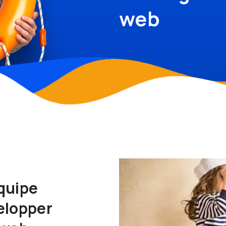
web
équipe
elopper