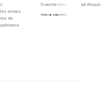
es
Franche-Comté et Sud Alsace.
sées seules
Voir le cas client
oins de
expérience