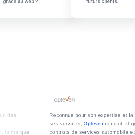
grâce au web ?
futurs clients.
’un des
Reconnue pour son expertise et la 
e.
ses services,
conçoit et g
Opteven
ur, la marque
contrats de services automobile et