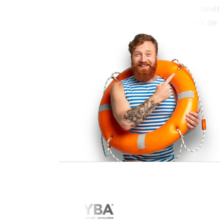
propose une large gamme de fenêt
vitrées, portes d’entrée, portes de
volets.
Voir le cas client